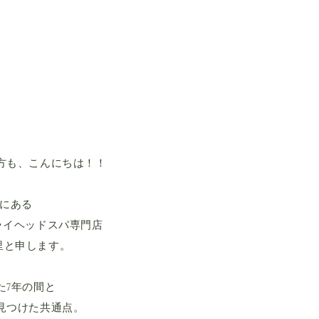
方も、こんにちは！！
アにある
ライヘッドスパ専門店
香里と申します。
た7年の間と
見つけた共通点。