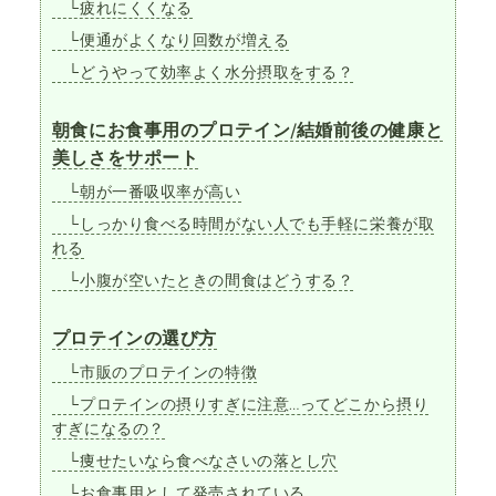
└疲れにくくなる
└便通がよくなり回数が増える
└どうやって効率よく水分摂取をする？
朝食にお食事用のプロテイン/結婚前後の健康と
美しさをサポート
└朝が一番吸収率が高い
└しっかり食べる時間がない人でも手軽に栄養が取
れる
└小腹が空いたときの間食はどうする？
プロテインの選び方
└市販のプロテインの特徴
└プロテインの摂りすぎに注意…ってどこから摂り
すぎになるの？
└痩せたいなら食べなさいの落とし穴
└お食事用として発売されている