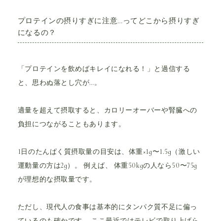
プロテインの摂りすぎに注意…ってどこから摂りすぎ
になるの？
「プロテインを飲めばキレイになれる！」と過信する
と、思わぬ落とし穴が…。
適量を超えて摂取すると、カロリーオーバーや腎臓への
負担につながることもあります。
1日のたんぱく質摂取量の目安は、体重×1g〜1.5g（激しい
運動量の方は2g）。 例えば、 体重50kgの人なら50〜75g
が理想的な摂取量です。
ただし、現代人の食事は基本的にタンパク質不足に偏っ
ているのも確かです。 ここ最近ではテレビで取り上げら